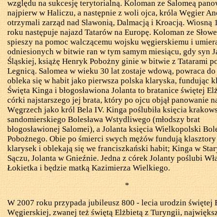
względu na sukcesję terytorialną.
Koloman
ze Salomeą pano
najpierw w Haliczu, a następnie z woli ojca, króla Węgier And
otrzymali zarząd nad Slawonią, Dalmacją i Kroacją. Wiosną
roku następuje najazd Tatarów na Europę.
Koloman
ze Słow
spieszy na pomoc walczącemu wojsku węgierskiemu i umier
odniesionych w bitwie ran w tym samym miesiącu, gdy syn J
Śląskiej, książę Henryk Pobożny ginie w bitwie z Tatarami p
Legnicą. Salomea w wieku 30 lat zostaje wdową, powraca do 
obleka się w habit jako pierwsza polska klaryska, fundując kl
Święta Kinga i błogosławiona Jolanta to bratanice świętej Elż
córki najstarszego jej brata, który po ojcu objął panowanie n
Węgrzech jako król Bela IV. Kinga poślubiła księcia krakow
sandomierskiego Bolesława Wstydliwego (młodszy brat
błogosławionej Salomei), a Jolanta księcia Wielkopolski Bol
Pobożnego. Obie po śmierci swych mężów fundują klasztory
klarysek i oblekają się we franciszkański habit; Kinga w Sta
Sączu, Jolanta w Gnieźnie. Jedna z córek Jolanty poślubi W
Łokietka i będzie matką Kazimierza Wielkiego.
*
W 2007 roku przypada jubileusz 800 -
lecia
urodzin świętej 
Węgierskiej, zwanej też świętą Elżbietą z Turyngii, najwięks