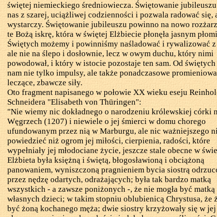
świętej niemieckiego średniowiecza. Świętowanie jubileusz
nas z szarej, uciążliwej codzienności i pozwala radować się, a
wystarczy. Świętowanie jubileuszu powinno na nowo rozżar
te Bożą iskrę, która w świętej Elżbiecie płonęła jasnym płom
Świętych możemy i powinniśmy naśladować i rywalizować z 
ale nie na ślepo i dosłownie, lecz w owym duchu, który nimi
powodował, i który w istocie pozostaje ten sam. Od świętych
nam nie tylko impulsy, ale także ponadczasowe promieniowa
leczące, zbawcze siły.
Oto fragment napisanego w połowie XX wieku eseju Reinho
Schneidera "
Elisabeth
von
Thüringen
":
"Nie wiemy nic dokładnego o narodzeniu królewskiej córki 
Węgrzech (1207) i niewiele o jej śmierci w domu chorego
ufundowanym przez nią w Marburgu, ale nic ważniejszego n
powiedzieć niż ogrom jej miłości, cierpienia, radości, które
wypełniały jej młodociane życie, jeszcze stale obecne w świe
Elżbieta była księżną i świętą, błogosławioną i obciążoną
panowaniem, wyniszczoną pragnieniem bycia siostrą odrzuc
przez nędzę odartych, odrażających; była tak bardzo matką
wszystkich - a zawsze poniżonych -, że nie mogła być matką
własnych dzieci; w takim stopniu oblubienicą Chrystusa, że 
być żoną kochanego męża; dwie siostry krzyżowały się w jej 