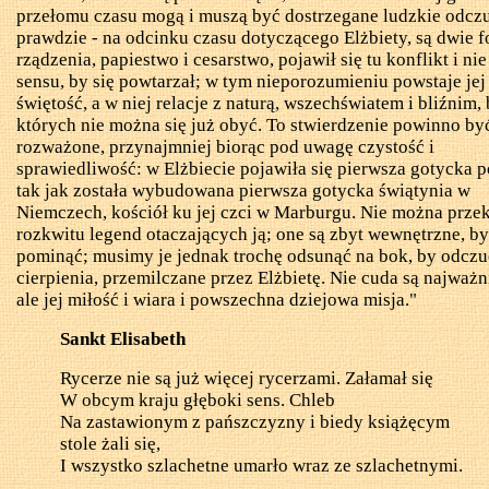
przełomu czasu mogą i muszą być dostrzegane ludzkie odcz
prawdzie - na odcinku czasu dotyczącego Elżbiety, są dwie 
rządzenia, papiestwo i cesarstwo, pojawił się tu konflikt i ni
sensu, by się powtarzał; w tym nieporozumieniu powstaje jej
świętość, a w niej relacje z naturą, wszechświatem i bliźnim,
których nie można się już obyć. To stwierdzenie powinno b
rozważone, przynajmniej biorąc pod uwagę czystość i
sprawiedliwość: w Elżbiecie pojawiła się pierwsza gotycka p
tak jak została wybudowana pierwsza gotycka świątynia w
Niemczech, kościół ku jej czci w Marburgu. Nie można przek
rozkwitu legend otaczających ją; one są zbyt wewnętrzne, by
pominąć; musimy je jednak trochę odsunąć na bok, by odczu
cierpienia, przemilczane przez Elżbietę. Nie cuda są najważn
ale jej miłość i wiara i powszechna dziejowa misja."
Sankt
Elisabeth
Rycerze nie są już więcej rycerzami. Załamał się
W obcym kraju głęboki sens. Chleb
Na zastawionym z pańszczyzny i biedy książęcym
stole żali się,
I wszystko szlachetne umarło wraz ze szlachetnymi.