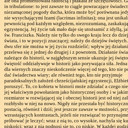
ale ona promieniowała radością i płakała ze szczęśliwości.
G
in
tribulatione
: to jest zawsze to ciągle powracające świadect
niezamąconej pogody ducha, która może być porównana jedy
nie wysychającymi
łzami (
lacrimas
infinitas
); ona jest unika
pewnością pod każdym względem, niezrozumianą, zaskakuj
egzystencją. Jej życie tak mało daje się utożsamić z idyllą, j
św. Franciszka. Należy nie tylko do swego
kraju lecz
do dzie
świata, i to w pozycji znaczącej; należy do dziejów świętych
dwu sfer nie można w jej życiu rozdzielić; wpływ jej działan
przelewa się z jednej do drugiej i z powrotem. Działanie świ
należące do historii, w najgłębszym sensie ukazuje jej świętoś
świętość
oddziaływuje
w historii jako porywająca siła. Jedna
dla wiernych znaczy nieskończenie więcej od tego, kto nie po
dać świadectwa wiary; ale również tego, kto nie przyjmuje
paradoksalnych założeń chrześcijańskiej egzystencji, Elżbie
poruszyć. To, co kobieta w historii może zdziałać a czego nie;
jej właściwym powołaniem jako historycznej osoby i w jaki
rozmiarze w rozwijającej się i obecnej historii jest od niej za
rozbłysło w niej na nowo. Nigdy nie przestała być historycz
postacią, również i dziś; jest jeszcze zawsze w możności, prz
wzrastających kontrastach, jeżeli nie rozwiązać to przynajmn
próbować je leczyć; wraz z nią to, co wysokie, nachyla się k
niskości; wraz z nią podnosi się to, co niskie. W każdej godz