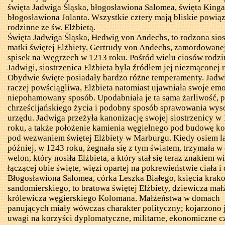
święta Jadwiga Śląska, błogosławiona Salomea, święta Kinga
błogosławiona Jolanta. Wszystkie cztery mają bliskie powią
rodzinne ze św. Elżbietą.
Święta Jadwiga Śląska,
Hedwig
von
Andechs
, to rodzona sios
matki świętej Elżbiety, Gertrudy von
Andechs
, zamordowanej
spisek na Węgrzech w 1213 roku. Pośród wielu ciosów rodz
Jadwigi, siostrzenica Elżbieta była źródłem jej niezmąconej 
Obydwie święte posiadały bardzo różne temperamenty. Jadw
raczej powściągliwa, Elżbieta natomiast ujawniała swoje em
niepohamowany sposób. Upodabniała je ta sama żarliwość, p
chrześcijańskiego życia i podobny sposób sprawowania wys
urzędu. Jadwiga przeżyła kanonizację swojej siostrzenicy w
roku, a także położenie kamienia węgielnego pod budowę ko
pod wezwaniem świętej Elżbiety w Marburgu. Kiedy osiem l
później, w 1243 roku, żegnała się z tym światem, trzymała w
welon, który nosiła Elżbieta, a który stał się teraz znakiem w
łączącej obie święte, więzi opartej na pokrewieństwie ciała i
Błogosławiona Salomea, córka Leszka Białego, księcia krak
sandomierskiego, to bratowa świętej Elżbiety, dziewicza ma
królewicza węgierskiego
Kolomana
. Małżeństwa w domach
panujących miały wówczas charakter polityczny; kojarzono j
uwagi na korzyści dyplomatyczne, militarne, ekonomiczne c