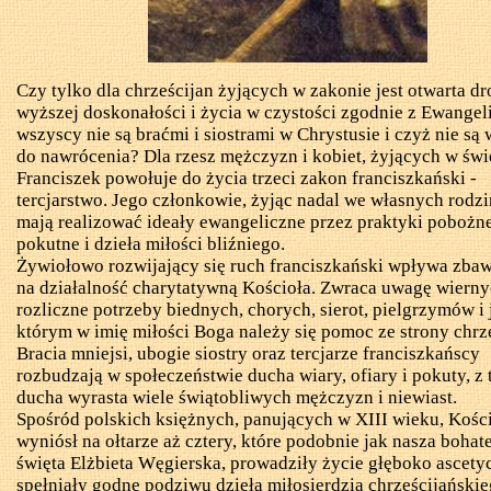
Czy tylko dla chrześcijan żyjących w zakonie jest otwarta d
wyższej doskonałości i życia w czystości zgodnie z Ewangel
wszyscy nie są braćmi i siostrami w Chrystusie i czyż nie są
do nawrócenia? Dla rzesz mężczyzn i kobiet, żyjących w świ
Franciszek powołuje do życia trzeci zakon franciszkański -
tercjarstwo. Jego członkowie, żyjąc nadal we własnych rodzi
mają realizować ideały ewangeliczne przez praktyki pobożne
pokutne i dzieła miłości bliźniego.
Żywiołowo rozwijający się ruch franciszkański wpływa zba
na działalność charytatywną Kościoła. Zwraca uwagę wierny
rozliczne potrzeby biednych, chorych, sierot, pielgrzymów i
którym w imię miłości Boga należy się pomoc ze strony chrze
Bracia mniejsi, ubogie siostry oraz tercjarze franciszkańscy
rozbudzają w społeczeństwie ducha wiary, ofiary i pokuty, z 
ducha wyrasta wiele świątobliwych mężczyzn i niewiast.
Spośród polskich księżnych, panujących w XIII wieku, Kośc
wyniósł na ołtarze aż cztery, które podobnie jak nasza bohat
święta Elżbieta Węgierska, prowadziły życie głęboko ascety
spełniały godne podziwu dzieła miłosierdzia chrześcijańskie