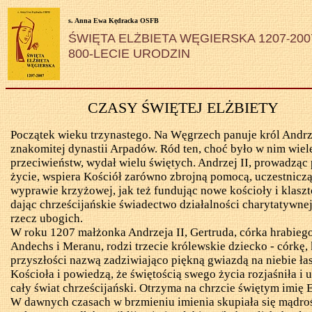
s
. Anna Ewa
Kędracka
OSFB
ŚWIĘTA ELŻBIETA WĘGIERSKA 1207
200
-
800-LECIE URODZIN
CZASY ŚWIĘTEJ ELŻBIETY
Początek wieku trzynastego. Na Węgrzech panuje król Andrze
znakomitej dynastii Arpadów. Ród ten, choć było w nim wiel
przeciwieństw, wydał wielu świętych. Andrzej II, prowadząc
życie, wspiera Kościół zarówno zbrojną pomocą, uczestnicz
wyprawie krzyżowej, jak też fundując nowe kościoły i klaszt
dając chrześcijańskie świadectwo działalności charytatywnej
rzecz ubogich.
W roku 1207 małżonka Andrzeja II, Gertruda, córka hrabieg
Andechs
i
Meranu
, rodzi trzecie królewskie dziecko - córkę,
przyszłości nazwą zadziwiająco piękną gwiazdą na niebie ła
Kościoła i powiedzą, że świętością swego życia rozjaśniła i
u
cały świat chrześcijański. Otrzyma na chrzcie świętym imię E
W dawnych czasach w brzmieniu imienia skupiała się mądroś