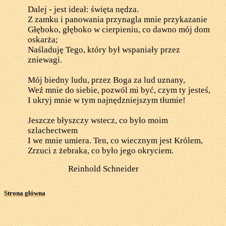
Dalej - jest ideał: święta nędza.
Z zamku i panowania przynagla mnie przykazanie
Głęboko, głęboko w cierpieniu, co dawno mój dom
oskarża;
Naśladuję Tego, który był wspaniały przez
zniewagi.
Mój biedny ludu, przez Boga za lud uznany,
Weź mnie do siebie, pozwól mi być, czym ty jesteś,
I ukryj mnie w tym najnędzniejszym tłumie!
Jeszcze błyszczy wstecz, co było moim
szlachectwem
I we mnie umiera. Ten, co wiecznym jest Królem,
Zrzuci z żebraka, co było jego okryciem.
Reinhold Schneider
Strona główna