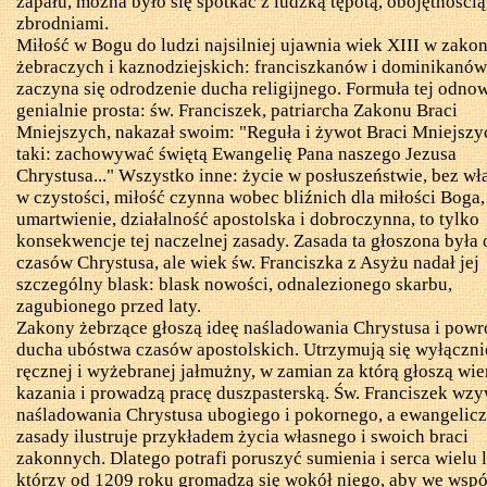
zapału, można było się spotkać z ludzką tępotą, obojętnością
zbrodniami.
Miłość w Bogu do ludzi najsilniej ujawnia wiek XIII w zako
żebraczych i kaznodziejskich: franciszkanów i dominikanów
zaczyna się odrodzenie ducha religijnego. Formuła tej odnow
genialnie prosta: św. Franciszek, patriarcha Zakonu Braci
Mniejszych, nakazał swoim: "Reguła i żywot Braci Mniejszyc
taki: zachowywać świętą Ewangelię Pana naszego Jezusa
Chrystusa..." Wszystko inne: życie w posłuszeństwie, bez wła
w czystości, miłość czynna wobec bliźnich dla miłości Boga,
umartwienie, działalność apostolska i dobroczynna, to tylko
konsekwencje tej naczelnej zasady. Zasada ta głoszona była 
czasów Chrystusa, ale wiek św. Franciszka z Asyżu nadał jej
szczególny blask: blask nowości, odnalezionego skarbu,
zagubionego przed laty.
Zakony żebrzące głoszą ideę naśladowania Chrystusa i powr
ducha ubóstwa czasów apostolskich. Utrzymują się wyłączni
ręcznej i wyżebranej jałmużny, w
zamian za którą
głoszą wi
kazania i prowadzą pracę duszpasterską. Św. Franciszek wz
naśladowania Chrystusa ubogiego i pokornego, a ewangelic
zasady ilustruje przykładem życia własnego i swoich braci
zakonnych. Dlatego potrafi poruszyć sumienia i serca wielu l
którzy od 1209 roku gromadzą się wokół niego, aby we wspó