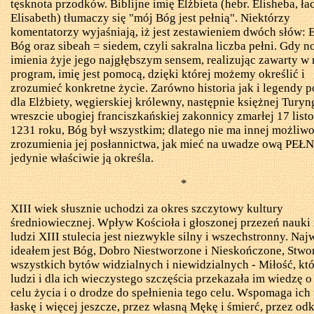
tęsknota przodków. Biblijne imię Elżbieta (hebr.
Elisheba
, ła
Elisabeth
) tłumaczy się "mój Bóg jest pełnią". Niektórzy
komentatorzy wyjaśniają, iż jest zestawieniem dwóch słów: E
Bóg oraz
sibeah
= siedem, czyli sakralna liczba pełni. Gdy no
imienia żyje jego najgłębszym sensem, realizując zawarty w
program, imię jest pomocą, dzięki której możemy określić i
zrozumieć konkretne życie. Zarówno historia jak i legendy p
dla Elżbiety, węgierskiej królewny, następnie księżnej Turyng
wreszcie ubogiej franciszkańskiej zakonnicy zmarłej 17 list
1231 roku, Bóg był wszystkim; dlatego nie ma innej możliwo
zrozumienia jej posłannictwa, jak mieć na uwadze ową PEŁN
jedynie właściwie ją określa.
*
XIII wiek słusznie uchodzi za okres szczytowy kultury
średniowiecznej. Wpływ Kościoła i głoszonej przezeń nauki 
ludzi XIII stulecia jest niezwykle silny i wszechstronny. N
ideałem jest Bóg, Dobro Niestworzone i Nieskończone, Stwo
wszystkich bytów widzialnych i niewidzialnych - Miłość, któ
ludzi i dla ich wieczystego szczęścia przekazała im wiedzę o 
celu życia i o drodze do spełnienia tego celu. Wspomaga ich
łaskę i więcej jeszcze, przez własną Mękę i śmierć, przez od