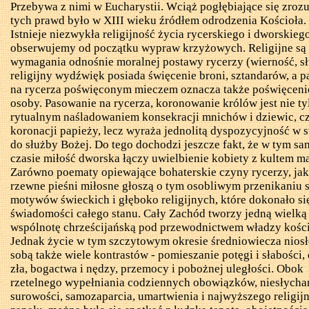
Przebywa z nimi w Eucharystii. Wciąż pogłębiające się zroz
tych prawd było w XIII wieku źródłem odrodzenia Kościoła.
Istnieje niezwykła religijność życia rycerskiego i dworskiego
obserwujemy od początku wypraw krzyżowych. Religijne
są
wymagania odnośnie moralnej postawy rycerzy (wierność, sł
religijny wydźwięk posiada święcenie broni, sztandarów, a 
na rycerza poświęconym mieczem oznacza także poświęceni
osoby. Pasowanie na rycerza, koronowanie królów jest nie ty
rytualnym naśladowaniem konsekracji mnichów i dziewic, c
koronacji papieży, lecz wyraża jednolitą dyspozycyjność w 
do służby Bożej. Do tego dochodzi jeszcze fakt, że w tym s
czasie miłość dworska łączy uwielbienie kobiety z kultem m
Zarówno poematy opiewające bohaterskie czyny rycerzy, jak
rzewne pieśni miłosne głoszą o tym osobliwym przenikaniu s
motywów świeckich i głęboko religijnych, które dokonało si
świadomości całego stanu. Cały Zachód tworzy jedną wielką
wspólnotę chrześcijańską pod przewodnictwem władzy kości
Jednak życie w tym szczytowym okresie średniowiecza niosł
sobą także wiele kontrastów - pomieszanie potęgi i słabości, 
zła, bogactwa i nędzy, przemocy i pobożnej uległości. Obok
rzetelnego wypełniania codziennych obowiązków, niesłycha
surowości, samozaparcia, umartwienia i najwyższego religij